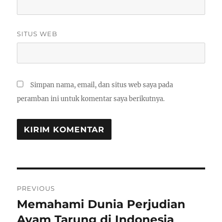
SITUS WEB
Simpan nama, email, dan situs web saya pada
peramban ini untuk komentar saya berikutnya.
Navigasi
PREVIOUS
pos
Memahami Dunia Perjudian
Previous
post:
Ayam Tarung di Indonesia