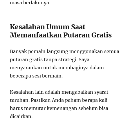
masa berlakunya.
Kesalahan Umum Saat
Memanfaatkan Putaran Gratis
Banyak pemain langsung menggunakan semua
putaran gratis tanpa strategi. Saya
menyarankan untuk membaginya dalam
beberapa sesi bermain.
Kesalahan lain adalah mengabaikan syarat
taruhan. Pastikan Anda paham berapa kali
harus memutar kemenangan sebelum bisa
dicairkan.