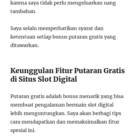
karena saya tidak perlu mengeluarkan uang
tambahan.
Saya selalu memperhatikan syarat dan
ketentuan setiap bonus putaran gratis yang
ditawarkan.
Keunggulan Fitur Putaran Gratis
di Situs Slot Digital
Putaran gratis adalah bonus menarik yang bisa
membuat pengalaman bermain slot digital
lebih menguntungkan. Saya akan berbagi tips
cara mendapatkan dan memaksimalkan fitur
spesial ini.