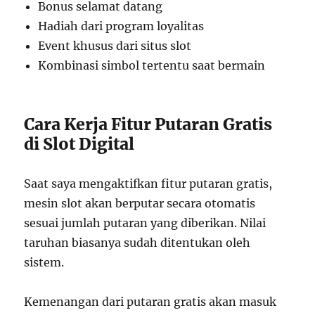
Bonus selamat datang
Hadiah dari program loyalitas
Event khusus dari situs slot
Kombinasi simbol tertentu saat bermain
Cara Kerja Fitur Putaran Gratis
di Slot Digital
Saat saya mengaktifkan fitur putaran gratis,
mesin slot akan berputar secara otomatis
sesuai jumlah putaran yang diberikan. Nilai
taruhan biasanya sudah ditentukan oleh
sistem.
Kemenangan dari putaran gratis akan masuk