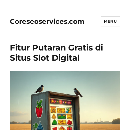
Coreseoservices.com
MENU
Fitur Putaran Gratis di
Situs Slot Digital