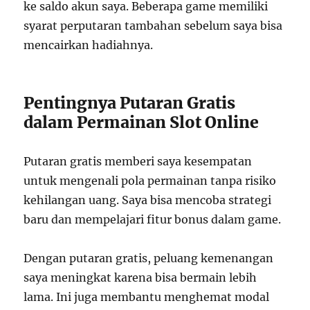
ke saldo akun saya. Beberapa game memiliki
syarat perputaran tambahan sebelum saya bisa
mencairkan hadiahnya.
Pentingnya Putaran Gratis
dalam Permainan Slot Online
Putaran gratis memberi saya kesempatan
untuk mengenali pola permainan tanpa risiko
kehilangan uang. Saya bisa mencoba strategi
baru dan mempelajari fitur bonus dalam game.
Dengan putaran gratis, peluang kemenangan
saya meningkat karena bisa bermain lebih
lama. Ini juga membantu menghemat modal