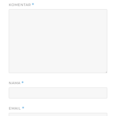
KOMENTAR
*
NAMA
*
EMAIL
*