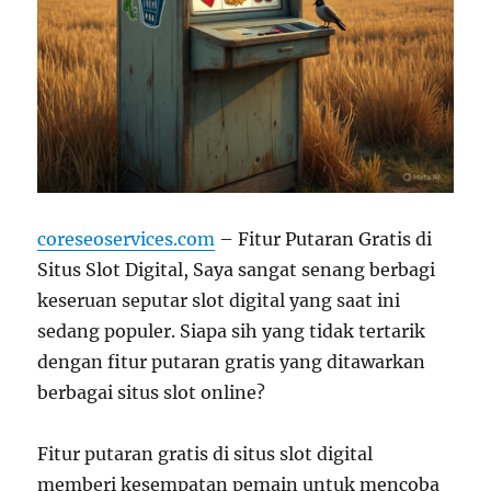
coreseoservices.com
– Fitur Putaran Gratis di
Situs Slot Digital, Saya sangat senang berbagi
keseruan seputar slot digital yang saat ini
sedang populer. Siapa sih yang tidak tertarik
dengan fitur putaran gratis yang ditawarkan
berbagai situs slot online?
Fitur putaran gratis di situs slot digital
memberi kesempatan pemain untuk mencoba