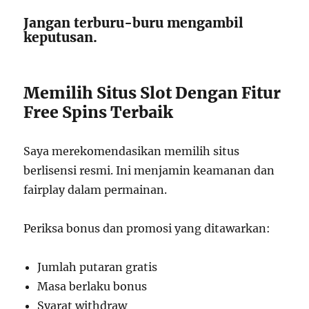
Jangan terburu-buru mengambil
keputusan.
Memilih Situs Slot Dengan Fitur
Free Spins Terbaik
Saya merekomendasikan memilih situs
berlisensi resmi. Ini menjamin keamanan dan
fairplay dalam permainan.
Periksa bonus dan promosi yang ditawarkan:
Jumlah putaran gratis
Masa berlaku bonus
Syarat withdraw