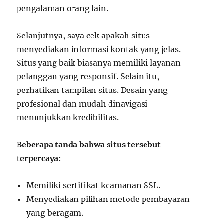
pengalaman orang lain.
Selanjutnya, saya cek apakah situs
menyediakan informasi kontak yang jelas.
Situs yang baik biasanya memiliki layanan
pelanggan yang responsif. Selain itu,
perhatikan tampilan situs. Desain yang
profesional dan mudah dinavigasi
menunjukkan kredibilitas.
Beberapa tanda bahwa situs tersebut
terpercaya:
Memiliki sertifikat keamanan SSL.
Menyediakan pilihan metode pembayaran
yang beragam.