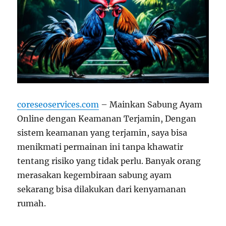
coreseoservices.com
– Mainkan Sabung Ayam
Online dengan Keamanan Terjamin, Dengan
sistem keamanan yang terjamin, saya bisa
menikmati permainan ini tanpa khawatir
tentang risiko yang tidak perlu. Banyak orang
merasakan kegembiraan sabung ayam
sekarang bisa dilakukan dari kenyamanan
rumah.