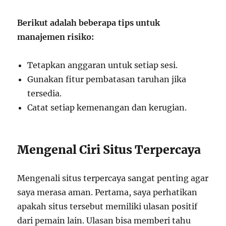
Berikut adalah beberapa tips untuk
manajemen risiko:
Tetapkan anggaran untuk setiap sesi.
Gunakan fitur pembatasan taruhan jika
tersedia.
Catat setiap kemenangan dan kerugian.
Mengenal Ciri Situs Terpercaya
Mengenali situs terpercaya sangat penting agar
saya merasa aman. Pertama, saya perhatikan
apakah situs tersebut memiliki ulasan positif
dari pemain lain. Ulasan bisa memberi tahu