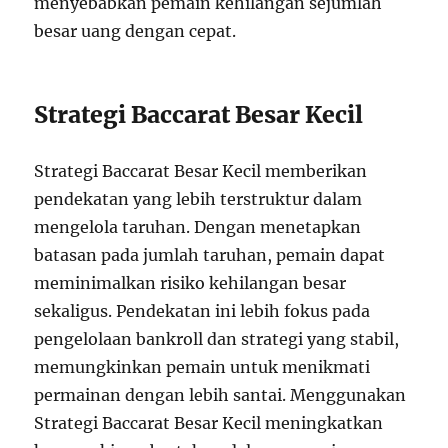
menyebabkan pemain kehilangan sejumlah
besar uang dengan cepat.
Strategi Baccarat Besar Kecil
Strategi Baccarat Besar Kecil memberikan
pendekatan yang lebih terstruktur dalam
mengelola taruhan. Dengan menetapkan
batasan pada jumlah taruhan, pemain dapat
meminimalkan risiko kehilangan besar
sekaligus. Pendekatan ini lebih fokus pada
pengelolaan bankroll dan strategi yang stabil,
memungkinkan pemain untuk menikmati
permainan dengan lebih santai. Menggunakan
Strategi Baccarat Besar Kecil meningkatkan