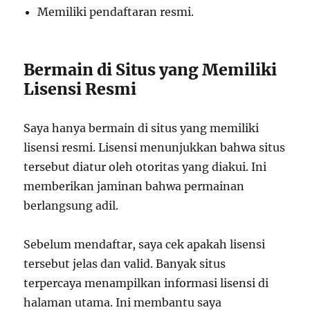
Memiliki pendaftaran resmi.
Bermain di Situs yang Memiliki
Lisensi Resmi
Saya hanya bermain di situs yang memiliki
lisensi resmi. Lisensi menunjukkan bahwa situs
tersebut diatur oleh otoritas yang diakui. Ini
memberikan jaminan bahwa permainan
berlangsung adil.
Sebelum mendaftar, saya cek apakah lisensi
tersebut jelas dan valid. Banyak situs
terpercaya menampilkan informasi lisensi di
halaman utama. Ini membantu saya