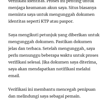
verifikasi identitas. Proses ini penting untuk
menjaga keamanan akun saya. Situs biasanya
meminta saya untuk mengunggah dokumen
identitas seperti KTP atau paspor.
Saya mengikuti petunjuk yang diberikan untuk
mengunggah dokumen. Pastikan dokumen
jelas dan terbaca. Setelah mengunggah, saya
perlu menunggu beberapa waktu untuk proses
verifikasi selesai. Jika dokumen saya diterima,
saya akan mendapatkan notifikasi melalui
email.
Verifikasi ini membantu mencegah penipuan
dan melindungi saya sebagai pemain.