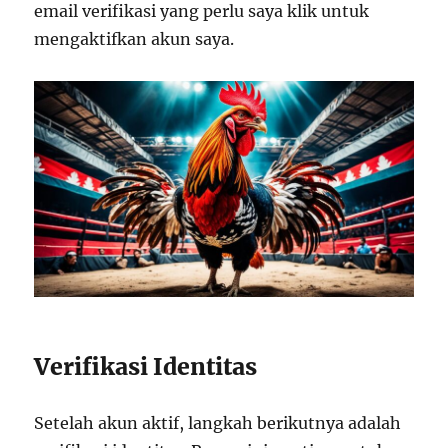
email verifikasi yang perlu saya klik untuk
mengaktifkan akun saya.
Verifikasi Identitas
Setelah akun aktif, langkah berikutnya adalah