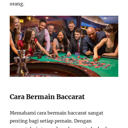
orang.
Cara Bermain Baccarat
Memahami cara bermain baccarat sangat
penting bagi setiap pemain. Dengan