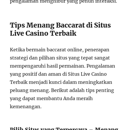
pengalaman menghibur yang penuh interaksi.
Tips Menang Baccarat di Situs
Live Casino Terbaik
Ketika bermain baccarat online, penerapan
strategi dan pilihan situs yang tepat sangat
mempengaruhi hasil permainan. Pengalaman
yang positif dan aman di Situs Live Casino
Terbaik menjadi kunci dalam meningkatkan
peluang menang. Berikut adalah tips penting
yang dapat membantu Anda meraih
kemenangan.
Pilih Situs yang Terpercaya – Menang