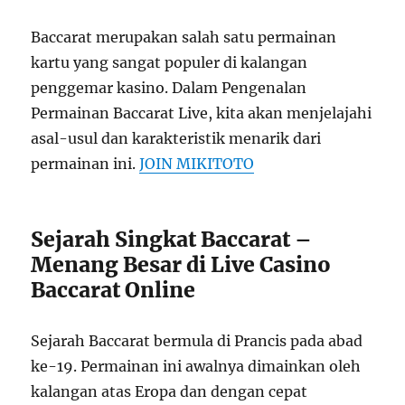
Baccarat merupakan salah satu permainan
kartu yang sangat populer di kalangan
penggemar kasino. Dalam Pengenalan
Permainan Baccarat Live, kita akan menjelajahi
asal-usul dan karakteristik menarik dari
permainan ini.
JOIN MIKITOTO
Sejarah Singkat Baccarat –
Menang Besar di Live Casino
Baccarat Online
Sejarah Baccarat bermula di Prancis pada abad
ke-19. Permainan ini awalnya dimainkan oleh
kalangan atas Eropa dan dengan cepat