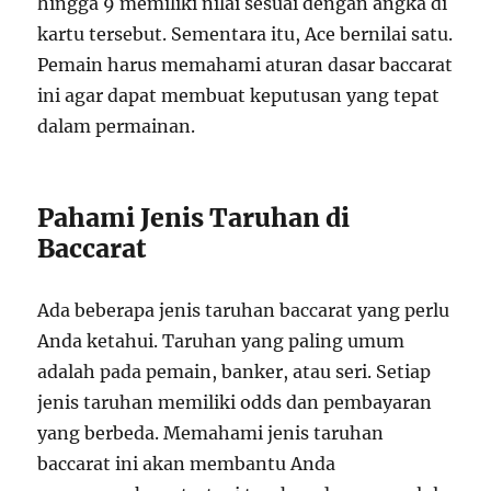
hingga 9 memiliki nilai sesuai dengan angka di
kartu tersebut. Sementara itu, Ace bernilai satu.
Pemain harus memahami aturan dasar baccarat
ini agar dapat membuat keputusan yang tepat
dalam permainan.
Pahami Jenis Taruhan di
Baccarat
Ada beberapa jenis taruhan baccarat yang perlu
Anda ketahui. Taruhan yang paling umum
adalah pada pemain, banker, atau seri. Setiap
jenis taruhan memiliki odds dan pembayaran
yang berbeda. Memahami jenis taruhan
baccarat ini akan membantu Anda