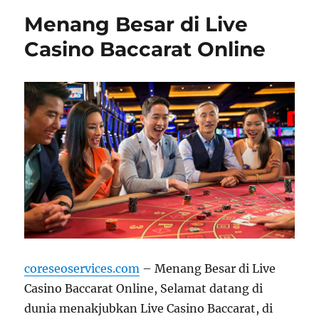
Ayam
Menang Besar di Live
Online
dengan
Casino Baccarat Online
Keamanan
Terjamin
coreseoservices.com
– Menang Besar di Live
Casino Baccarat Online, Selamat datang di
dunia menakjubkan Live Casino Baccarat, di