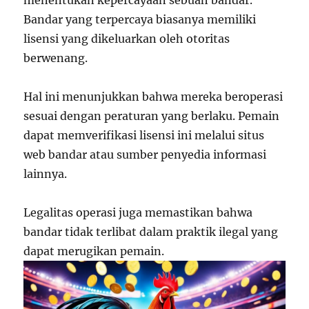
Bandar yang terpercaya biasanya memiliki
lisensi yang dikeluarkan oleh otoritas
berwenang.
Hal ini menunjukkan bahwa mereka beroperasi
sesuai dengan peraturan yang berlaku. Pemain
dapat memverifikasi lisensi ini melalui situs
web bandar atau sumber penyedia informasi
lainnya.
Legalitas operasi juga memastikan bahwa
bandar tidak terlibat dalam praktik ilegal yang
dapat merugikan pemain.