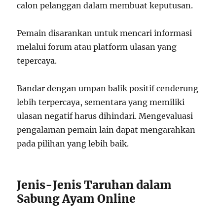
calon pelanggan dalam membuat keputusan.
Pemain disarankan untuk mencari informasi
melalui forum atau platform ulasan yang
tepercaya.
Bandar dengan umpan balik positif cenderung
lebih terpercaya, sementara yang memiliki
ulasan negatif harus dihindari. Mengevaluasi
pengalaman pemain lain dapat mengarahkan
pada pilihan yang lebih baik.
Jenis-Jenis Taruhan dalam
Sabung Ayam Online