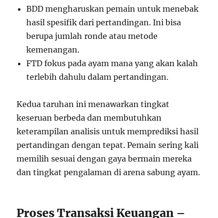
BDD mengharuskan pemain untuk menebak
hasil spesifik dari pertandingan. Ini bisa
berupa jumlah ronde atau metode
kemenangan.
FTD fokus pada ayam mana yang akan kalah
terlebih dahulu dalam pertandingan.
Kedua taruhan ini menawarkan tingkat
keseruan berbeda dan membutuhkan
keterampilan analisis untuk memprediksi hasil
pertandingan dengan tepat. Pemain sering kali
memilih sesuai dengan gaya bermain mereka
dan tingkat pengalaman di arena sabung ayam.
Proses Transaksi Keuangan –