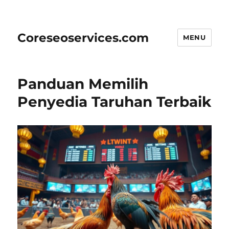
Coreseoservices.com
MENU
Panduan Memilih
Penyedia Taruhan Terbaik