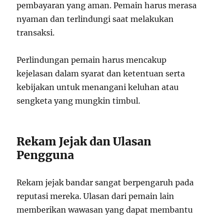
pembayaran yang aman. Pemain harus merasa
nyaman dan terlindungi saat melakukan
transaksi.
Perlindungan pemain harus mencakup
kejelasan dalam syarat dan ketentuan serta
kebijakan untuk menangani keluhan atau
sengketa yang mungkin timbul.
Rekam Jejak dan Ulasan
Pengguna
Rekam jejak bandar sangat berpengaruh pada
reputasi mereka. Ulasan dari pemain lain
memberikan wawasan yang dapat membantu