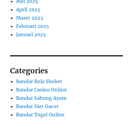
Mei 2025
April 2025
Maret 2025
Februari 2025
Januari 2025
Categories
Bandar Bola Sbobet
Bandar Casino Online
Bandar Sabung Ayam
Bandar Slot Gacor
Bandar Togel Online