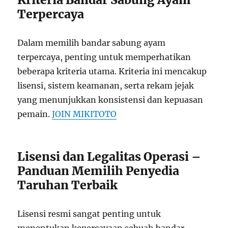
Terpercaya
Dalam memilih bandar sabung ayam
terpercaya, penting untuk memperhatikan
beberapa kriteria utama. Kriteria ini mencakup
lisensi, sistem keamanan, serta rekam jejak
yang menunjukkan konsistensi dan kepuasan
pemain.
JOIN MIKITOTO
Lisensi dan Legalitas Operasi –
Panduan Memilih Penyedia
Taruhan Terbaik
Lisensi resmi sangat penting untuk
menentukan kepercayaan sebuah bandar.