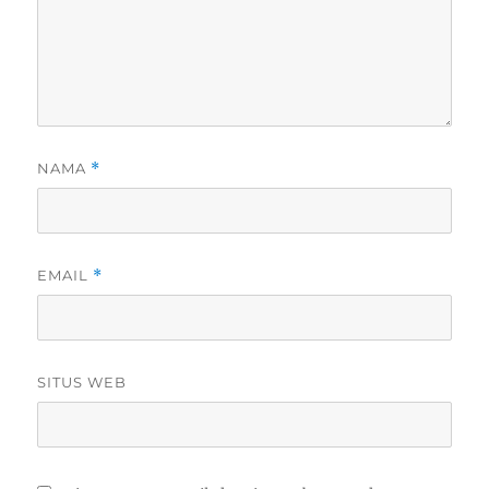
NAMA
*
EMAIL
*
SITUS WEB