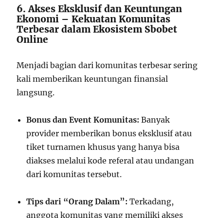
6. Akses Eksklusif dan Keuntungan
Ekonomi – Kekuatan Komunitas
Terbesar dalam Ekosistem Sbobet
Online
Menjadi bagian dari komunitas terbesar sering
kali memberikan keuntungan finansial
langsung.
Bonus dan Event Komunitas:
Banyak
provider memberikan bonus eksklusif atau
tiket turnamen khusus yang hanya bisa
diakses melalui kode referal atau undangan
dari komunitas tersebut.
Tips dari “Orang Dalam”:
Terkadang,
anggota komunitas yang memiliki akses