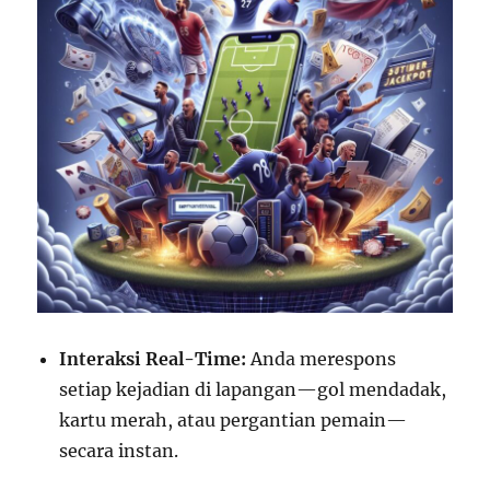
Interaksi Real-Time:
Anda merespons
setiap kejadian di lapangan—gol mendadak,
kartu merah, atau pergantian pemain—
secara instan.