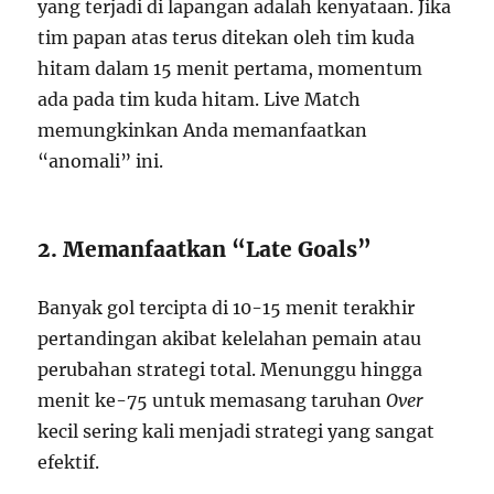
yang terjadi di lapangan adalah kenyataan. Jika
tim papan atas terus ditekan oleh tim kuda
hitam dalam 15 menit pertama, momentum
ada pada tim kuda hitam. Live Match
memungkinkan Anda memanfaatkan
“anomali” ini.
2. Memanfaatkan “Late Goals”
Banyak gol tercipta di 10-15 menit terakhir
pertandingan akibat kelelahan pemain atau
perubahan strategi total. Menunggu hingga
menit ke-75 untuk memasang taruhan
Over
kecil sering kali menjadi strategi yang sangat
efektif.