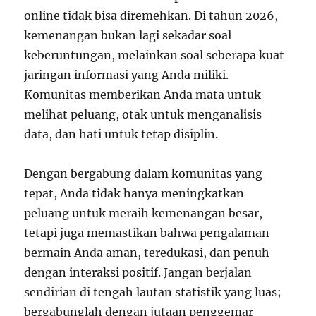
online tidak bisa diremehkan. Di tahun 2026,
kemenangan bukan lagi sekadar soal
keberuntungan, melainkan soal seberapa kuat
jaringan informasi yang Anda miliki.
Komunitas memberikan Anda mata untuk
melihat peluang, otak untuk menganalisis
data, dan hati untuk tetap disiplin.
Dengan bergabung dalam komunitas yang
tepat, Anda tidak hanya meningkatkan
peluang untuk meraih kemenangan besar,
tetapi juga memastikan bahwa pengalaman
bermain Anda aman, teredukasi, dan penuh
dengan interaksi positif. Jangan berjalan
sendirian di tengah lautan statistik yang luas;
bergabunglah dengan jutaan penggemar