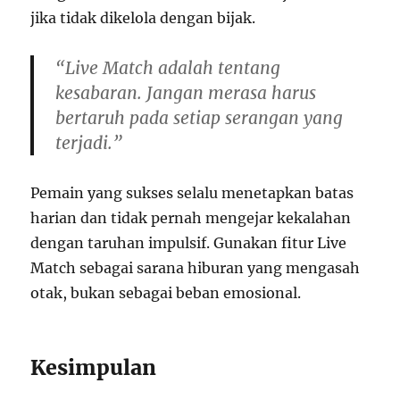
jika tidak dikelola dengan bijak.
“Live Match adalah tentang
kesabaran. Jangan merasa harus
bertaruh pada setiap serangan yang
terjadi.”
Pemain yang sukses selalu menetapkan batas
harian dan tidak pernah mengejar kekalahan
dengan taruhan impulsif. Gunakan fitur Live
Match sebagai sarana hiburan yang mengasah
otak, bukan sebagai beban emosional.
Kesimpulan