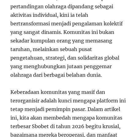
pertandingan olahraga dipandang sebagai
aktivitas individual, kini ia telah
bertransformasi menjadi pengalaman kolektif
yang sangat dinamis. Komunitas ini bukan
sekadar kumpulan orang yang memasang
taruhan, melainkan sebuah pusat
pengetahuan, strategi, dan solidaritas global
yang menghubungkan jutaan penggemar
olahraga dari berbagai belahan dunia.
Keberadaan komunitas yang masif dan
terorganisir adalah kunci mengapa platform ini
tetap menjadi pemimpin pasar. Dalam artikel
ini, kita akan membedah mengapa komunitas
terbesar Sbobet di tahun 2026 begitu krusial,
bagaimana mereka beroperasi, dan manfaat