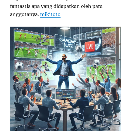
fantastis apa yang didapatkan oleh para
anggotanya.
mikitoto