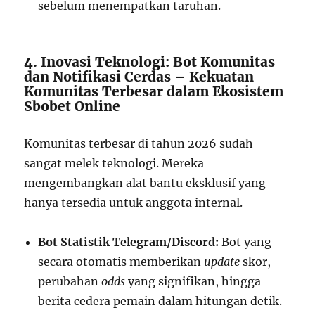
sebelum menempatkan taruhan.
4. Inovasi Teknologi: Bot Komunitas
dan Notifikasi Cerdas – Kekuatan
Komunitas Terbesar dalam Ekosistem
Sbobet Online
Komunitas terbesar di tahun 2026 sudah
sangat melek teknologi. Mereka
mengembangkan alat bantu eksklusif yang
hanya tersedia untuk anggota internal.
Bot Statistik Telegram/Discord:
Bot yang
secara otomatis memberikan
update
skor,
perubahan
odds
yang signifikan, hingga
berita cedera pemain dalam hitungan detik.