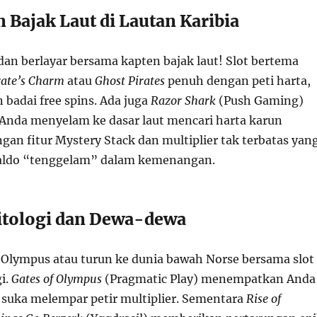
n Bajak Laut di Lautan Karibia
dan berlayar bersama kapten bajak laut! Slot bertema
rate’s Charm
atau
Ghost Pirates
penuh dengan peti harta,
n badai free spins. Ada juga
Razor Shark
(Push Gaming)
nda menyelam ke dasar laut mencari harta karun
n fitur Mystery Stack dan multiplier tak terbatas yan
aldo “tenggelam” dalam kemenangan.
itologi dan Dewa-dewa
Olympus atau turun ke dunia bawah Norse bersama slot
i.
Gates of Olympus
(Pragmatic Play) menempatkan Anda
g suka melempar petir multiplier. Sementara
Rise of