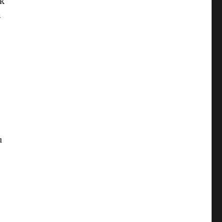
ik
n
u