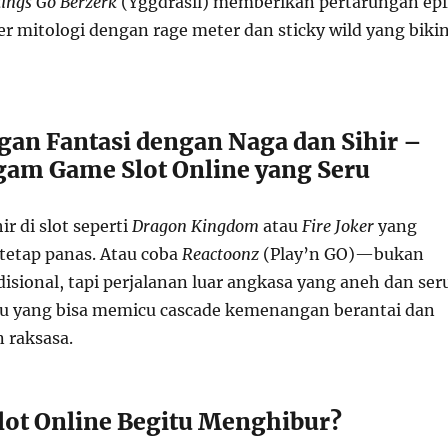
kings Go Berzerk
(Yggdrasil) memberikan pertarungan ep
 mitologi dengan rage meter dan sticky wild yang biki
ngan Fantasi dengan Naga dan Sihir –
agam Game Slot Online yang Seru
ir di slot seperti
Dragon Kingdom
atau
Fire Joker
yang
i tetap panas. Atau coba
Reactoonz
(Play’n GO)—bukan
isional, tapi perjalanan luar angkasa yang aneh dan ser
cu yang bisa memicu cascade kemenangan berantai dan
 raksasa.
ot Online Begitu Menghibur?