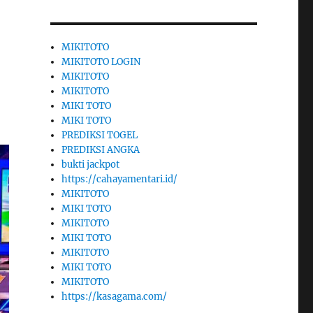
MIKITOTO
MIKITOTO LOGIN
MIKITOTO
MIKITOTO
MIKI TOTO
MIKI TOTO
PREDIKSI TOGEL
PREDIKSI ANGKA
bukti jackpot
https://cahayamentari.id/
MIKITOTO
MIKI TOTO
MIKITOTO
MIKI TOTO
MIKITOTO
MIKI TOTO
MIKITOTO
https://kasagama.com/