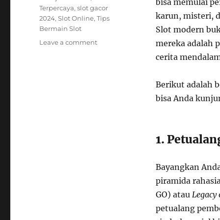
bisa memulai pe
Terpercaya
,
slot gacor
karun, misteri,
2024
,
Slot Online
,
Tips
Bermain Slot
Slot modern buk
on
Leave a comment
mereka adalah p
Jelajahi
cerita mendalam
Ragam
Game
Slot
Berikut adalah b
Online
bisa Anda kunjun
yang
Seru
1. Petuala
Bayangkan Anda 
piramida rahasi
GO) atau
Legacy 
petualang pembe