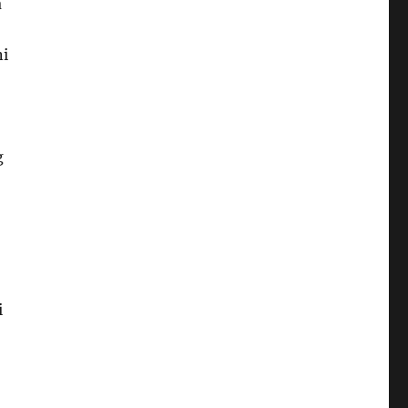
a
ni
g
i