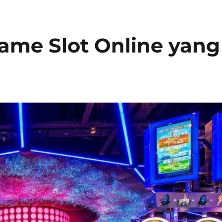
ame Slot Online yang