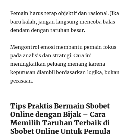
Pemain harus tetap objektif dan rasional. Jika
baru kalah, jangan langsung mencoba balas
dendam dengan taruhan besar.
Mengontrol emosi membantu pemain fokus
pada analisis dan strategi. Cara ini
meningkatkan peluang menang karena
keputusan diambil berdasarkan logika, bukan
perasaan.
Tips Praktis Bermain Sbobet
Online dengan Bijak – Cara
Memilih Taruhan Terbaik di
Sbobet Online Untuk Pemula