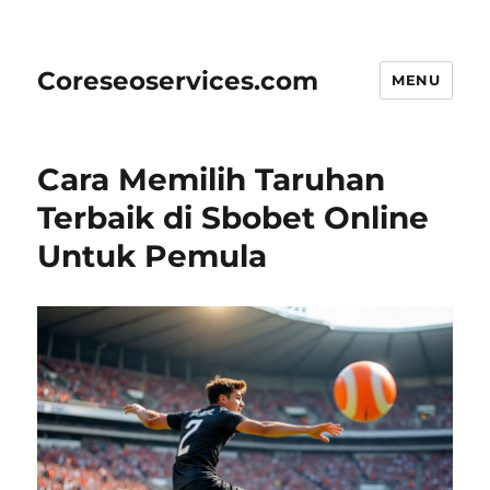
Coreseoservices.com
MENU
Cara Memilih Taruhan
Terbaik di Sbobet Online
Untuk Pemula