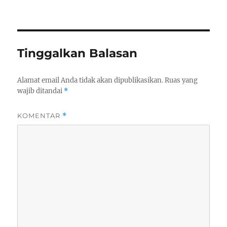
Tinggalkan Balasan
Alamat email Anda tidak akan dipublikasikan.
Ruas yang
wajib ditandai
*
KOMENTAR
*