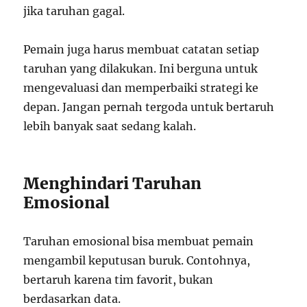
jika taruhan gagal.
Pemain juga harus membuat catatan setiap
taruhan yang dilakukan. Ini berguna untuk
mengevaluasi dan memperbaiki strategi ke
depan. Jangan pernah tergoda untuk bertaruh
lebih banyak saat sedang kalah.
Menghindari Taruhan
Emosional
Taruhan emosional bisa membuat pemain
mengambil keputusan buruk. Contohnya,
bertaruh karena tim favorit, bukan
berdasarkan data.