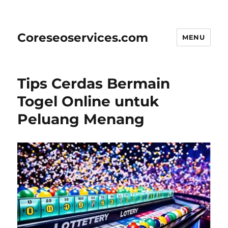
Coreseoservices.com
MENU
Tips Cerdas Bermain
Togel Online untuk
Peluang Menang