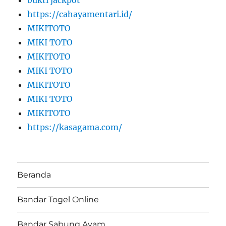
https://cahayamentari.id/
MIKITOTO
MIKI TOTO
MIKITOTO
MIKI TOTO
MIKITOTO
MIKI TOTO
MIKITOTO
https://kasagama.com/
Beranda
Bandar Togel Online
Bandar Sabung Ayam