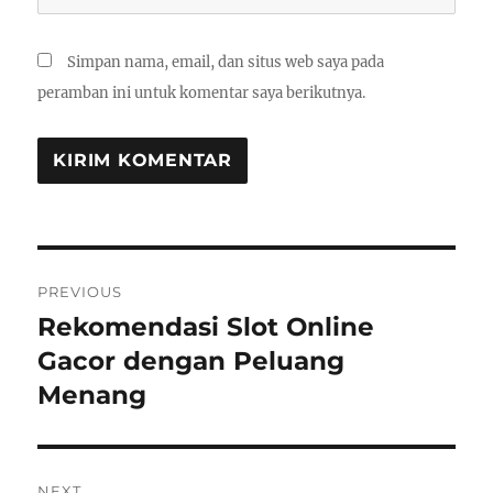
Simpan nama, email, dan situs web saya pada
peramban ini untuk komentar saya berikutnya.
Navigasi
PREVIOUS
pos
Rekomendasi Slot Online
Previous
post:
Gacor dengan Peluang
Menang
NEXT