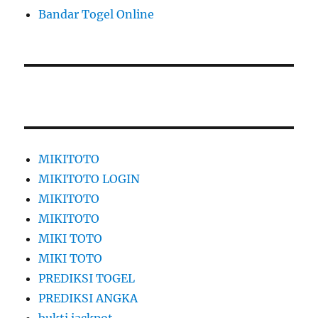
Bandar Togel Online
MIKITOTO
MIKITOTO LOGIN
MIKITOTO
MIKITOTO
MIKI TOTO
MIKI TOTO
PREDIKSI TOGEL
PREDIKSI ANGKA
bukti jackpot