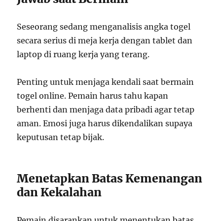
Seseorang sedang menganalisis angka togel
secara serius di meja kerja dengan tablet dan
laptop di ruang kerja yang terang.
Penting untuk menjaga kendali saat bermain
togel online. Pemain harus tahu kapan
berhenti dan menjaga data pribadi agar tetap
aman. Emosi juga harus dikendalikan supaya
keputusan tetap bijak.
Menetapkan Batas Kemenangan
dan Kekalahan
Pemain disarankan untuk menentukan batas