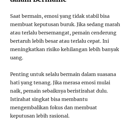
Saat bermain, emosi yang tidak stabil bisa
membuat keputusan buruk. Jika sedang marah
atau terlalu bersemangat, pemain cenderung
bertaruh lebih besar atau terlalu cepat. Ini
meningkatkan risiko kehilangan lebih banyak
uang.
Penting untuk selalu bermain dalam suasana
hati yang tenang. Jika merasa emosi mulai
naik, pemain sebaiknya beristirahat dulu.
Istirahat singkat bisa membantu
mengembalikan fokus dan membuat
keputusan lebih rasional.