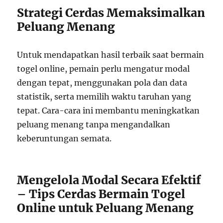
Strategi Cerdas Memaksimalkan
Peluang Menang
Untuk mendapatkan hasil terbaik saat bermain
togel online, pemain perlu mengatur modal
dengan tepat, menggunakan pola dan data
statistik, serta memilih waktu taruhan yang
tepat. Cara-cara ini membantu meningkatkan
peluang menang tanpa mengandalkan
keberuntungan semata.
Mengelola Modal Secara Efektif
– Tips Cerdas Bermain Togel
Online untuk Peluang Menang