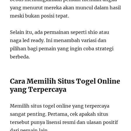
yang menurut mereka akan muncul dalam hasil
meski bukan posisi tepat.
Selain itu, ada permainan seperti shio atau
naga led ready. Ini menambah variasi dan
pilihan bagi pemain yang ingin coba strategi
berbeda.
Cara Memilih Situs Togel Online
yang Terpercaya
Memilih situs togel online yang terpercaya
sangat penting. Pertama, cek apakah situs
tersebut punya lisensi resmi dan ulasan positif
dari pemain lain.