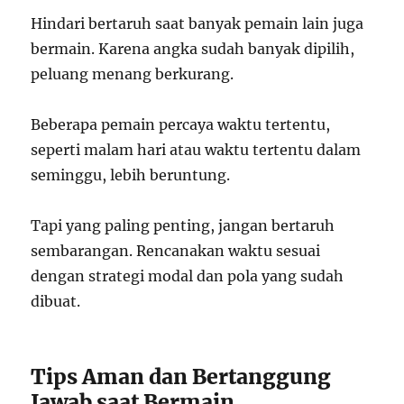
Hindari bertaruh saat banyak pemain lain juga
bermain. Karena angka sudah banyak dipilih,
peluang menang berkurang.
Beberapa pemain percaya waktu tertentu,
seperti malam hari atau waktu tertentu dalam
seminggu, lebih beruntung.
Tapi yang paling penting, jangan bertaruh
sembarangan. Rencanakan waktu sesuai
dengan strategi modal dan pola yang sudah
dibuat.
Tips Aman dan Bertanggung
Jawab saat Bermain