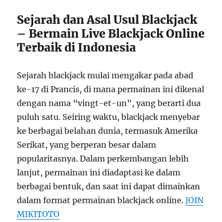
Sejarah dan Asal Usul Blackjack
– Bermain Live Blackjack Online
Terbaik di Indonesia
Sejarah blackjack mulai mengakar pada abad
ke-17 di Prancis, di mana permainan ini dikenal
dengan nama “vingt-et-un”, yang berarti dua
puluh satu. Seiring waktu, blackjack menyebar
ke berbagai belahan dunia, termasuk Amerika
Serikat, yang berperan besar dalam
popularitasnya. Dalam perkembangan lebih
lanjut, permainan ini diadaptasi ke dalam
berbagai bentuk, dan saat ini dapat dimainkan
dalam format permainan blackjack online.
JOIN
MIKITOTO