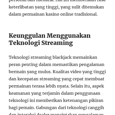
keterlibatan yang tinggi, yang sulit ditemukan
dalam permainan kasino online tradisional.
Keunggulan Menggunakan
Teknologi Streaming
Teknologi streaming blackjack memainkan
peran penting dalam memastikan pengalaman
bermain yang mulus. Kualitas video yang tinggi
dan kecepatan streaming yang cepat membuat
permainan terasa lebih nyata. Selain itu, aspek
keamanan yang terjamin dalam penggunaan
teknologi ini memberikan ketenangan pikiran
bagi pemain. Gabungan dari teknologi canggih
dan interaksi dealer menciptakan pengalaman