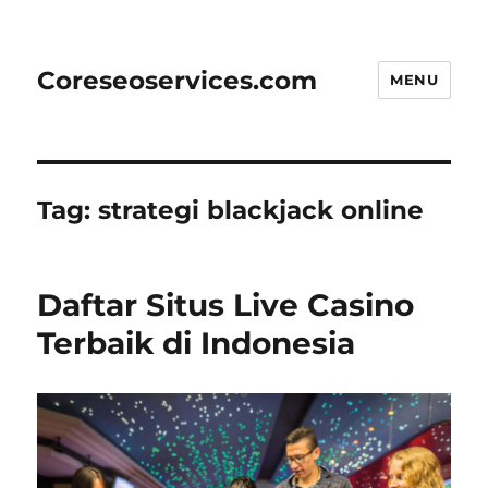
Coreseoservices.com
MENU
Tag:
strategi blackjack online
Daftar Situs Live Casino
Terbaik di Indonesia