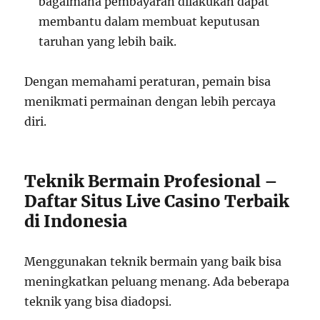
bagaimana pembayaran dilakukan dapat
membantu dalam membuat keputusan
taruhan yang lebih baik.
Dengan memahami peraturan, pemain bisa
menikmati permainan dengan lebih percaya
diri.
Teknik Bermain Profesional –
Daftar Situs Live Casino Terbaik
di Indonesia
Menggunakan teknik bermain yang baik bisa
meningkatkan peluang menang. Ada beberapa
teknik yang bisa diadopsi.