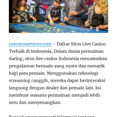
coreseoservices.com
– Daftar Situs Live Casino
Terbaik di Indonesia, Dalam dunia permainan
daring, situs live casino Indonesia menawarkan
pengalaman bermain yang nyata dan menarik
bagi para pemain. Menggunakan teknologi
streaming canggih, mereka dapat berinteraksi
langsung dengan dealer dan pemain lain. Ini
membuat suasana permainan menjadi lebih
seru dan menyenangkan.