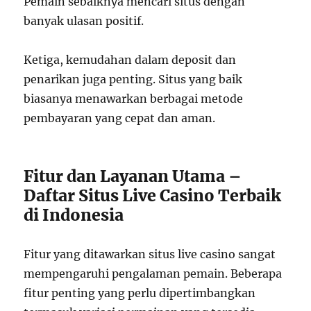
Pemain sebaiknya mencari situs dengan
banyak ulasan positif.
Ketiga, kemudahan dalam deposit dan
penarikan juga penting. Situs yang baik
biasanya menawarkan berbagai metode
pembayaran yang cepat dan aman.
Fitur dan Layanan Utama –
Daftar Situs Live Casino Terbaik
di Indonesia
Fitur yang ditawarkan situs live casino sangat
mempengaruhi pengalaman pemain. Beberapa
fitur penting yang perlu dipertimbangkan