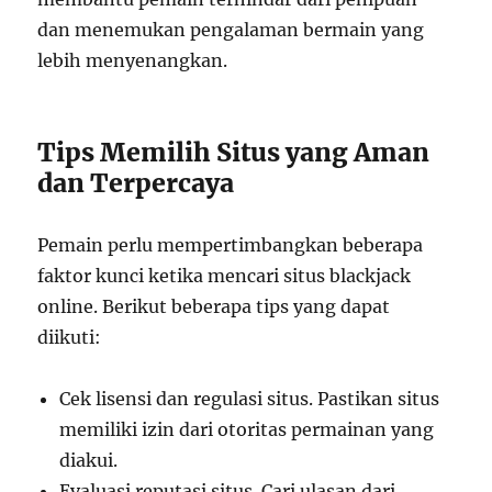
dan menemukan pengalaman bermain yang
lebih menyenangkan.
Tips Memilih Situs yang Aman
dan Terpercaya
Pemain perlu mempertimbangkan beberapa
faktor kunci ketika mencari situs blackjack
online. Berikut beberapa tips yang dapat
diikuti:
Cek lisensi dan regulasi situs. Pastikan situs
memiliki izin dari otoritas permainan yang
diakui.
Evaluasi reputasi situs. Cari ulasan dari