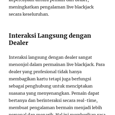
meningkatkan pengalaman live blackjack
secara keseluruhan.
Interaksi Langsung dengan
Dealer
Interaksi langsung dengan dealer sangat
menonjol dalam permainan live blackjack. Para
dealer yang profesional tidak hanya
membagikan kartu tetapi juga berfungsi
sebagai penghubung untuk menciptakan
suasana yang menyenangkan. Pemain dapat
bertanya dan berinteraksi secara real-time,
membuat pengalaman bermain menjadi lebih
personal dan menarik. Hal ini memberikan rasa