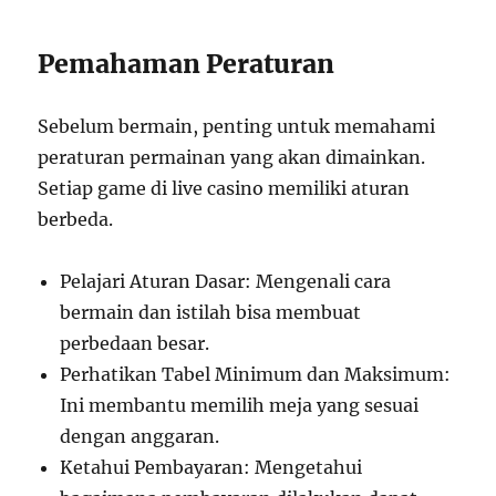
Pemahaman Peraturan
Sebelum bermain, penting untuk memahami
peraturan permainan yang akan dimainkan.
Setiap game di live casino memiliki aturan
berbeda.
Pelajari Aturan Dasar: Mengenali cara
bermain dan istilah bisa membuat
perbedaan besar.
Perhatikan Tabel Minimum dan Maksimum:
Ini membantu memilih meja yang sesuai
dengan anggaran.
Ketahui Pembayaran: Mengetahui