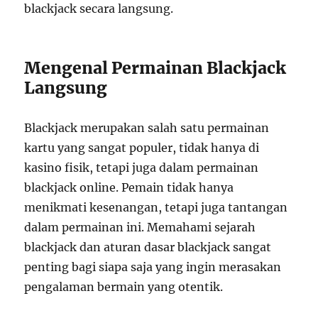
blackjack secara langsung.
Mengenal Permainan Blackjack
Langsung
Blackjack merupakan salah satu permainan
kartu yang sangat populer, tidak hanya di
kasino fisik, tetapi juga dalam permainan
blackjack online. Pemain tidak hanya
menikmati kesenangan, tetapi juga tantangan
dalam permainan ini. Memahami sejarah
blackjack dan aturan dasar blackjack sangat
penting bagi siapa saja yang ingin merasakan
pengalaman bermain yang otentik.