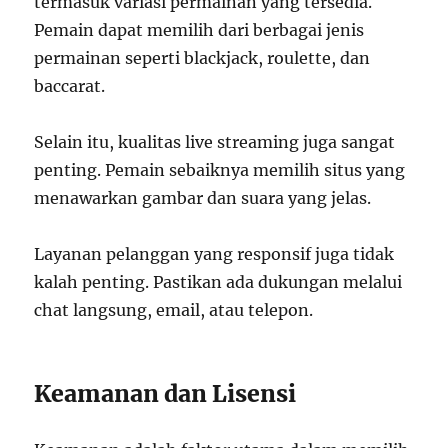
termasuk variasi permainan yang tersedia.
Pemain dapat memilih dari berbagai jenis
permainan seperti blackjack, roulette, dan
baccarat.
Selain itu, kualitas live streaming juga sangat
penting. Pemain sebaiknya memilih situs yang
menawarkan gambar dan suara yang jelas.
Layanan pelanggan yang responsif juga tidak
kalah penting. Pastikan ada dukungan melalui
chat langsung, email, atau telepon.
Keamanan dan Lisensi