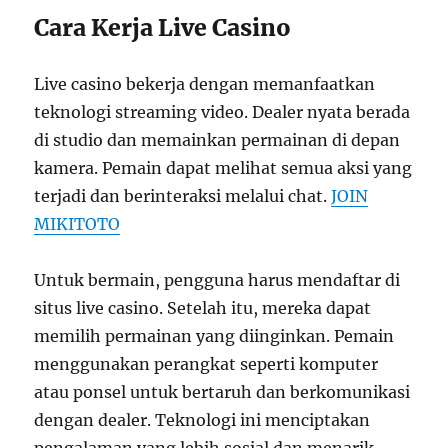
Cara Kerja Live Casino
Live casino bekerja dengan memanfaatkan
teknologi streaming video. Dealer nyata berada
di studio dan memainkan permainan di depan
kamera. Pemain dapat melihat semua aksi yang
terjadi dan berinteraksi melalui chat.
JOIN
MIKITOTO
Untuk bermain, pengguna harus mendaftar di
situs live casino. Setelah itu, mereka dapat
memilih permainan yang diinginkan. Pemain
menggunakan perangkat seperti komputer
atau ponsel untuk bertaruh dan berkomunikasi
dengan dealer. Teknologi ini menciptakan