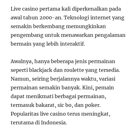
Live casino pertama kali diperkenalkan pada
awal tahun 2000-an. Teknologi internet yang
semakin berkembang memungkinkan
pengembang untuk menawarkan pengalaman
bermain yang lebih interaktif.
Awalnya, hanya beberapa jenis permainan
seperti blackjack dan roulette yang tersedia.
Namun, seiring berjalannya waktu, variasi
permainan semakin banyak. Kini, pemain
dapat menikmati berbagai permainan,
termasuk bakarat, sic bo, dan poker.
Popularitas live casino terus meningkat,
terutama di Indonesia.