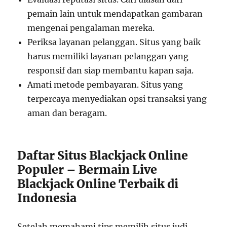
pemain lain untuk mendapatkan gambaran
mengenai pengalaman mereka.
Periksa layanan pelanggan. Situs yang baik
harus memiliki layanan pelanggan yang
responsif dan siap membantu kapan saja.
Amati metode pembayaran. Situs yang
terpercaya menyediakan opsi transaksi yang
aman dan beragam.
Daftar Situs Blackjack Online
Populer – Bermain Live
Blackjack Online Terbaik di
Indonesia
Setelah memahami tips memilih situs judi,