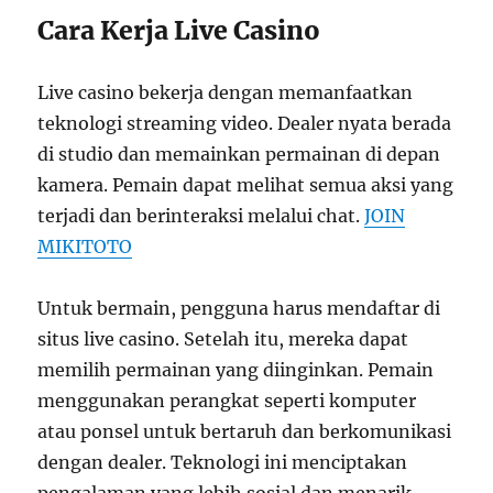
Cara Kerja Live Casino
Live casino bekerja dengan memanfaatkan
teknologi streaming video. Dealer nyata berada
di studio dan memainkan permainan di depan
kamera. Pemain dapat melihat semua aksi yang
terjadi dan berinteraksi melalui chat.
JOIN
MIKITOTO
Untuk bermain, pengguna harus mendaftar di
situs live casino. Setelah itu, mereka dapat
memilih permainan yang diinginkan. Pemain
menggunakan perangkat seperti komputer
atau ponsel untuk bertaruh dan berkomunikasi
dengan dealer. Teknologi ini menciptakan