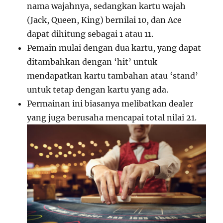
nama wajahnya, sedangkan kartu wajah
(Jack, Queen, King) bernilai 10, dan Ace
dapat dihitung sebagai 1 atau 11.
Pemain mulai dengan dua kartu, yang dapat
ditambahkan dengan ‘hit’ untuk
mendapatkan kartu tambahan atau ‘stand’
untuk tetap dengan kartu yang ada.
Permainan ini biasanya melibatkan dealer
yang juga berusaha mencapai total nilai 21.