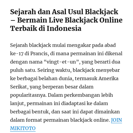
Sejarah dan Asal Usul Blackjack
– Bermain Live Blackjack Online
Terbaik di Indonesia
Sejarah blackjack mulai mengakar pada abad
ke-17 di Prancis, di mana permainan ini dikenal
dengan nama “vingt-et-un”, yang berarti dua
puluh satu. Seiring waktu, blackjack menyebar
ke berbagai belahan dunia, termasuk Amerika
Serikat, yang berperan besar dalam
popularitasnya. Dalam perkembangan lebih
lanjut, permainan ini diadaptasi ke dalam
berbagai bentuk, dan saat ini dapat dimainkan
dalam format permainan blackjack online.
JOIN
MIKITOTO