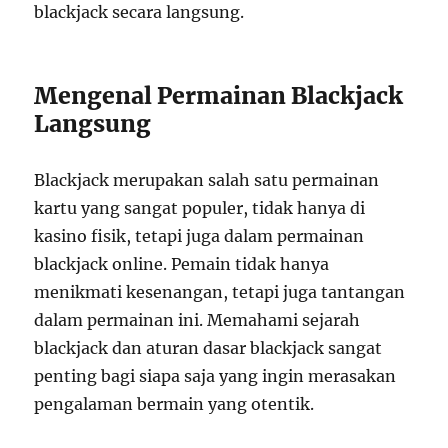
blackjack secara langsung.
Mengenal Permainan Blackjack
Langsung
Blackjack merupakan salah satu permainan
kartu yang sangat populer, tidak hanya di
kasino fisik, tetapi juga dalam permainan
blackjack online. Pemain tidak hanya
menikmati kesenangan, tetapi juga tantangan
dalam permainan ini. Memahami sejarah
blackjack dan aturan dasar blackjack sangat
penting bagi siapa saja yang ingin merasakan
pengalaman bermain yang otentik.