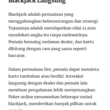
Blackjack Langsung
Blackjack adalah permainan yang
menggabungkan keberuntungan dan strategi.
Tujuannya adalah mendapatkan nilai 21 atau
mendekati angka itu tanpa melewatinya.
Pemain bersaing melawan dealer, dan kartu
dihitung dengan cara yang sama seperti
baccarat.
Dalam permainan live, pemain dapat meminta
kartu tambahan atau berdiri. Interaksi
langsung dengan dealer dan pemain lain
membuat pengalaman lebih menyenangkan.
Poker online menawarkan beberapa variasi
blackjack, memberikan banyak pilihan untuk