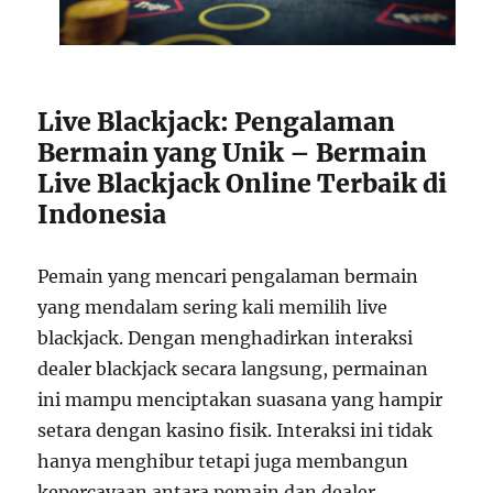
Live Blackjack: Pengalaman
Bermain yang Unik – Bermain
Live Blackjack Online Terbaik di
Indonesia
Pemain yang mencari pengalaman bermain
yang mendalam sering kali memilih live
blackjack. Dengan menghadirkan interaksi
dealer blackjack secara langsung, permainan
ini mampu menciptakan suasana yang hampir
setara dengan kasino fisik. Interaksi ini tidak
hanya menghibur tetapi juga membangun
kepercayaan antara pemain dan dealer,