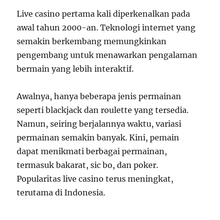
Live casino pertama kali diperkenalkan pada
awal tahun 2000-an. Teknologi internet yang
semakin berkembang memungkinkan
pengembang untuk menawarkan pengalaman
bermain yang lebih interaktif.
Awalnya, hanya beberapa jenis permainan
seperti blackjack dan roulette yang tersedia.
Namun, seiring berjalannya waktu, variasi
permainan semakin banyak. Kini, pemain
dapat menikmati berbagai permainan,
termasuk bakarat, sic bo, dan poker.
Popularitas live casino terus meningkat,
terutama di Indonesia.