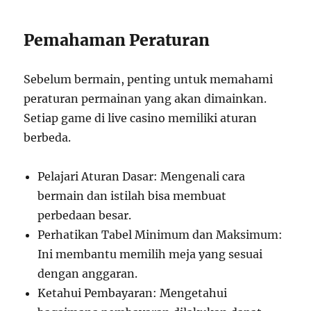
Pemahaman Peraturan
Sebelum bermain, penting untuk memahami
peraturan permainan yang akan dimainkan.
Setiap game di live casino memiliki aturan
berbeda.
Pelajari Aturan Dasar: Mengenali cara
bermain dan istilah bisa membuat
perbedaan besar.
Perhatikan Tabel Minimum dan Maksimum:
Ini membantu memilih meja yang sesuai
dengan anggaran.
Ketahui Pembayaran: Mengetahui