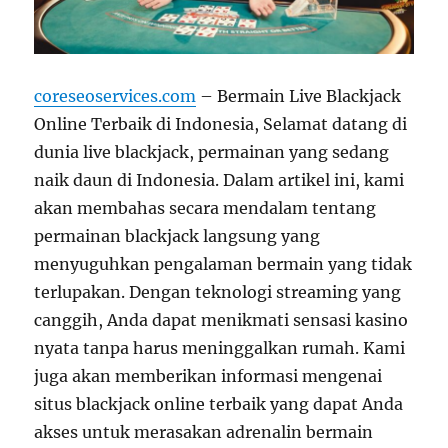
coreseoservices.com
– Bermain Live Blackjack
Online Terbaik di Indonesia, Selamat datang di
dunia live blackjack, permainan yang sedang
naik daun di Indonesia. Dalam artikel ini, kami
akan membahas secara mendalam tentang
permainan blackjack langsung yang
menyuguhkan pengalaman bermain yang tidak
terlupakan. Dengan teknologi streaming yang
canggih, Anda dapat menikmati sensasi kasino
nyata tanpa harus meninggalkan rumah. Kami
juga akan memberikan informasi mengenai
situs blackjack online terbaik yang dapat Anda
akses untuk merasakan adrenalin bermain