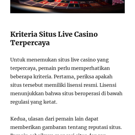
Kriteria Situs Live Casino
Terpercaya
Untuk menemukan situs live casino yang
terpercaya, pemain perlu memperhatikan
beberapa kriteria. Pertama, periksa apakah
situs tersebut memiliki lisensi resmi. Lisensi
menunjukkan bahwa situs beroperasi di bawah
regulasi yang ketat.
Kedua, ulasan dari pemain lain dapat
memberikan gambaran tentang reputasi situs.