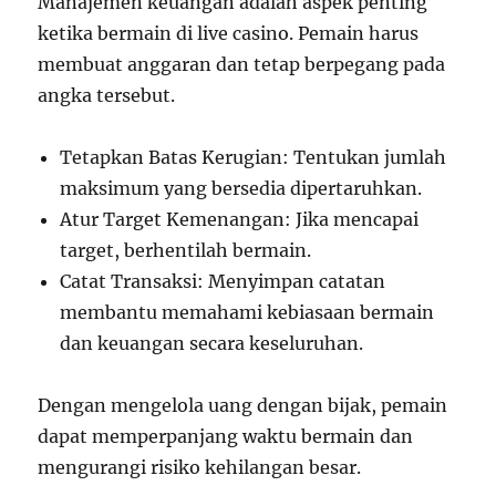
Manajemen keuangan adalah aspek penting
ketika bermain di live casino. Pemain harus
membuat anggaran dan tetap berpegang pada
angka tersebut.
Tetapkan Batas Kerugian: Tentukan jumlah
maksimum yang bersedia dipertaruhkan.
Atur Target Kemenangan: Jika mencapai
target, berhentilah bermain.
Catat Transaksi: Menyimpan catatan
membantu memahami kebiasaan bermain
dan keuangan secara keseluruhan.
Dengan mengelola uang dengan bijak, pemain
dapat memperpanjang waktu bermain dan
mengurangi risiko kehilangan besar.