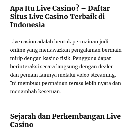
Apa Itu Live Casino? – Daftar
Situs Live Casino Terbaik di
Indonesia
Live casino adalah bentuk permainan judi
online yang menawarkan pengalaman bermain
mirip dengan kasino fisik. Pengguna dapat
berinteraksi secara langsung dengan dealer
dan pemain lainnya melalui video streaming.
Ini membuat permainan terasa lebih nyata dan
menambah keseruan.
Sejarah dan Perkembangan Live
Casino