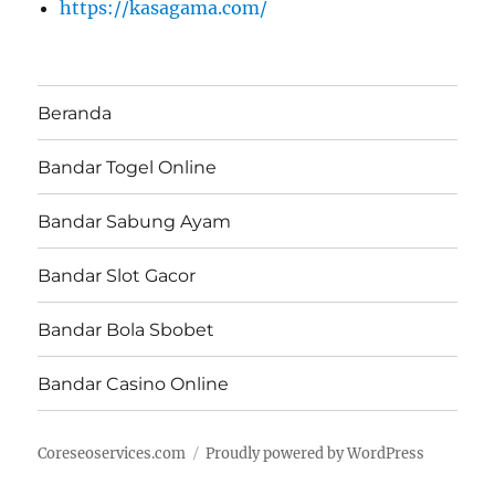
https://kasagama.com/
Beranda
Bandar Togel Online
Bandar Sabung Ayam
Bandar Slot Gacor
Bandar Bola Sbobet
Bandar Casino Online
Coreseoservices.com
Proudly powered by WordPress