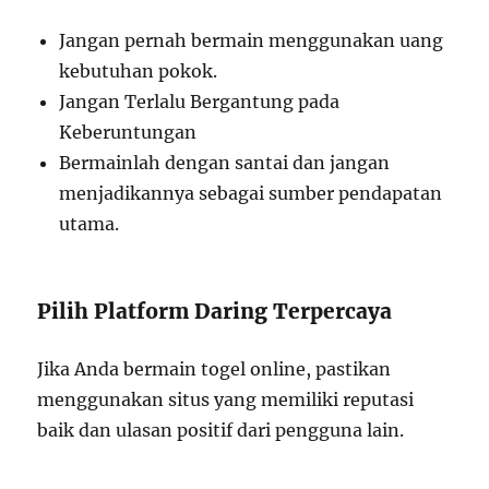
Jangan pernah bermain menggunakan uang
kebutuhan pokok.
Jangan Terlalu Bergantung pada
Keberuntungan
Bermainlah dengan santai dan jangan
menjadikannya sebagai sumber pendapatan
utama.
Pilih Platform Daring Terpercaya
Jika Anda bermain togel online, pastikan
menggunakan situs yang memiliki reputasi
baik dan ulasan positif dari pengguna lain.