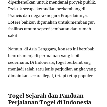
diperkenalkan untuk mendanai proyek publik.
Praktik serupa kemudian berkembang di
Prancis dan negara-negara Eropa lainnya.
Lotere bahkan digunakan untuk membangun
fasilitas umum seperti jembatan dan rumah
sakit.
Namun, di Asia Tenggara, konsep ini berubah
bentuk menjadi permainan yang lebih
sederhana. Di Indonesia, togel berkembang
menjadi salah satu jenis perjudian angka yang
dimainkan secara ilegal, tetapi tetap populer.
Togel Sejarah dan Panduan
Perjalanan Togel di Indonesia