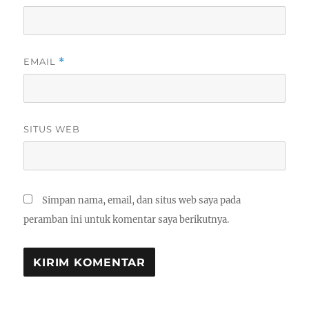
EMAIL
*
SITUS WEB
Simpan nama, email, dan situs web saya pada
peramban ini untuk komentar saya berikutnya.