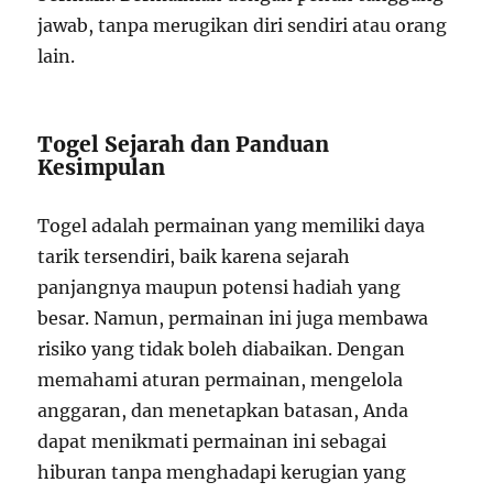
jawab, tanpa merugikan diri sendiri atau orang
lain.
Togel Sejarah dan Panduan
Kesimpulan
Togel adalah permainan yang memiliki daya
tarik tersendiri, baik karena sejarah
panjangnya maupun potensi hadiah yang
besar. Namun, permainan ini juga membawa
risiko yang tidak boleh diabaikan. Dengan
memahami aturan permainan, mengelola
anggaran, dan menetapkan batasan, Anda
dapat menikmati permainan ini sebagai
hiburan tanpa menghadapi kerugian yang