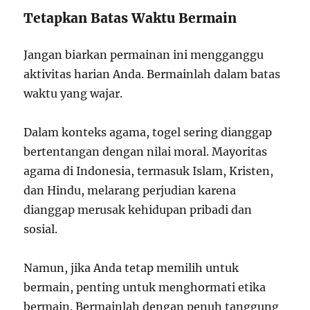
Tetapkan Batas Waktu Bermain
Jangan biarkan permainan ini mengganggu
aktivitas harian Anda. Bermainlah dalam batas
waktu yang wajar.
Dalam konteks agama, togel sering dianggap
bertentangan dengan nilai moral. Mayoritas
agama di Indonesia, termasuk Islam, Kristen,
dan Hindu, melarang perjudian karena
dianggap merusak kehidupan pribadi dan
sosial.
Namun, jika Anda tetap memilih untuk
bermain, penting untuk menghormati etika
bermain. Bermainlah dengan penuh tanggung