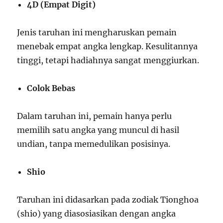
4D (Empat Digit)
Jenis taruhan ini mengharuskan pemain
menebak empat angka lengkap. Kesulitannya
tinggi, tetapi hadiahnya sangat menggiurkan.
Colok Bebas
Dalam taruhan ini, pemain hanya perlu
memilih satu angka yang muncul di hasil
undian, tanpa memedulikan posisinya.
Shio
Taruhan ini didasarkan pada zodiak Tionghoa
(shio) yang diasosiasikan dengan angka