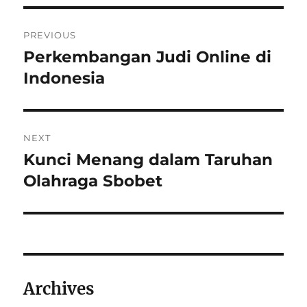
Navigasi
PREVIOUS
pos
Perkembangan Judi Online di
Previous
post:
Indonesia
NEXT
Kunci Menang dalam Taruhan
Next
post:
Olahraga Sbobet
Archives