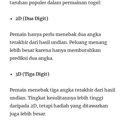
taruhan populer dalam permainan togel:
2D (Dua Digit)
Pemain hanya perlu menebak dua angka
terakhir dari hasil undian. Peluang menang
lebih besar karena hanya membutuhkan
prediksi dua angka.
3D (Tiga Digit)
Pemain menebak tiga angka terakhir dari hasil
undian. Tingkat kesulitannya lebih tinggi
daripada 2D, tetapi hadiah yang ditawarkan
juga lebih besar.