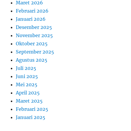
Maret 2026
Februari 2026
Januari 2026
Desember 2025
November 2025
Oktober 2025
September 2025
Agustus 2025
Juli 2025
Juni 2025
Mei 2025
April 2025
Maret 2025
Februari 2025
Januari 2025