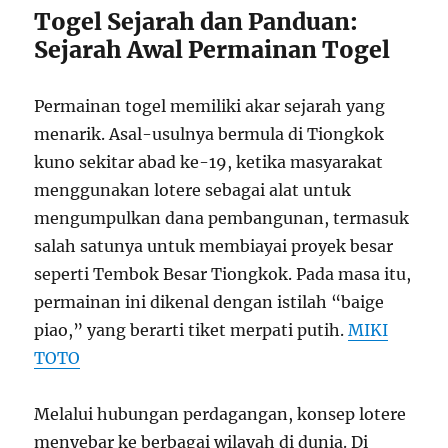
Togel Sejarah dan Panduan:
Sejarah Awal Permainan Togel
Permainan togel memiliki akar sejarah yang
menarik. Asal-usulnya bermula di Tiongkok
kuno sekitar abad ke-19, ketika masyarakat
menggunakan lotere sebagai alat untuk
mengumpulkan dana pembangunan, termasuk
salah satunya untuk membiayai proyek besar
seperti Tembok Besar Tiongkok. Pada masa itu,
permainan ini dikenal dengan istilah “baige
piao,” yang berarti tiket merpati putih.
MIKI
TOTO
Melalui hubungan perdagangan, konsep lotere
menyebar ke berbagai wilayah di dunia. Di