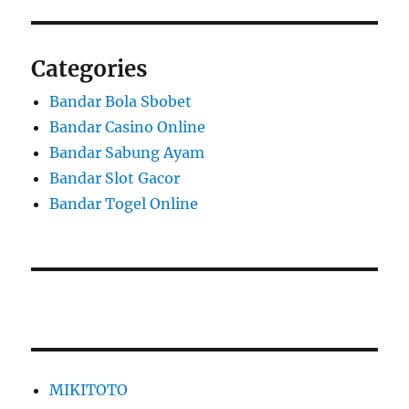
Categories
Bandar Bola Sbobet
Bandar Casino Online
Bandar Sabung Ayam
Bandar Slot Gacor
Bandar Togel Online
MIKITOTO