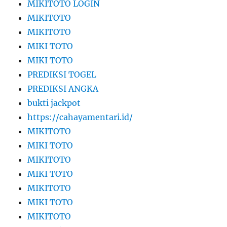
MIKITOTO LOGIN
MIKITOTO
MIKITOTO
MIKI TOTO
MIKI TOTO
PREDIKSI TOGEL
PREDIKSI ANGKA
bukti jackpot
https://cahayamentari.id/
MIKITOTO
MIKI TOTO
MIKITOTO
MIKI TOTO
MIKITOTO
MIKI TOTO
MIKITOTO