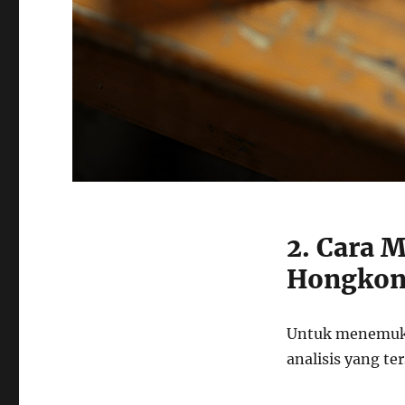
2. Cara 
Hongkon
Untuk menemukan
analisis yang t