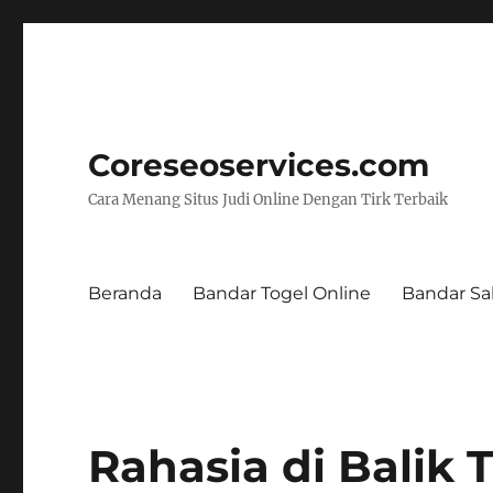
Coreseoservices.com
Cara Menang Situs Judi Online Dengan Tirk Terbaik
Beranda
Bandar Togel Online
Bandar S
Rahasia di Balik 