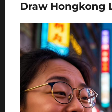
Draw Hongkong L