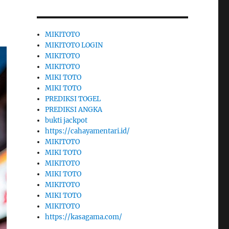
MIKITOTO
MIKITOTO LOGIN
MIKITOTO
MIKITOTO
MIKI TOTO
MIKI TOTO
PREDIKSI TOGEL
PREDIKSI ANGKA
bukti jackpot
https://cahayamentari.id/
MIKITOTO
MIKI TOTO
MIKITOTO
MIKI TOTO
MIKITOTO
MIKI TOTO
MIKITOTO
https://kasagama.com/