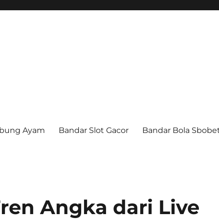
abung Ayam
Bandar Slot Gacor
Bandar Bola Sbobe
Tren Angka dari Live