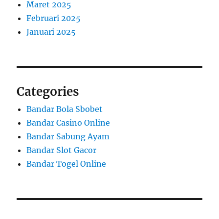
Maret 2025
Februari 2025
Januari 2025
Categories
Bandar Bola Sbobet
Bandar Casino Online
Bandar Sabung Ayam
Bandar Slot Gacor
Bandar Togel Online