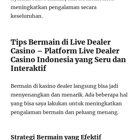
meningkatkan pengalaman secara
keseluruhan.
Tips Bermain di Live Dealer
Casino – Platform Live Dealer
Casino Indonesia yang Seru dan
Interaktif
Bermain di kasino dealer langsung bisa jadi
menyenangkan dan menarik. Ada beberapa hal
yang bisa saya lakukan untuk meningkatkan
pengalaman bermain dan peluang menang.
Strategi Bermain yang Efektif