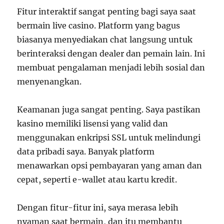
Fitur interaktif sangat penting bagi saya saat
bermain live casino. Platform yang bagus
biasanya menyediakan chat langsung untuk
berinteraksi dengan dealer dan pemain lain. Ini
membuat pengalaman menjadi lebih sosial dan
menyenangkan.
Keamanan juga sangat penting. Saya pastikan
kasino memiliki lisensi yang valid dan
menggunakan enkripsi SSL untuk melindungi
data pribadi saya. Banyak platform
menawarkan opsi pembayaran yang aman dan
cepat, seperti e-wallet atau kartu kredit.
Dengan fitur-fitur ini, saya merasa lebih
nyaman saat bermain, dan itu membantu