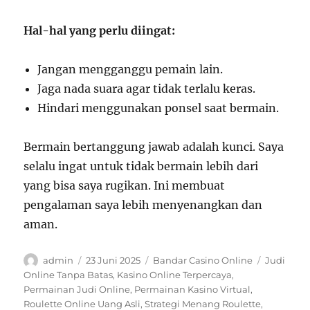
Hal-hal yang perlu diingat:
Jangan mengganggu pemain lain.
Jaga nada suara agar tidak terlalu keras.
Hindari menggunakan ponsel saat bermain.
Bermain bertanggung jawab adalah kunci. Saya
selalu ingat untuk tidak bermain lebih dari
yang bisa saya rugikan. Ini membuat
pengalaman saya lebih menyenangkan dan
aman.
Author
Posted
Categories
Tags
admin
23 Juni 2025
Bandar Casino Online
Judi
on
Online Tanpa Batas
,
Kasino Online Terpercaya
,
Permainan Judi Online
,
Permainan Kasino Virtual
,
Roulette Online Uang Asli
,
Strategi Menang Roulette
,