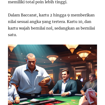
memiliki total poin lebih tinggi.
Dalam Baccarat, kartu 2 hingga 9 memberikan
nilai sesuai angka yang tertera. Kartu 10, dan
kartu wajah bernilai nol, sedangkan as bernilai
satu.