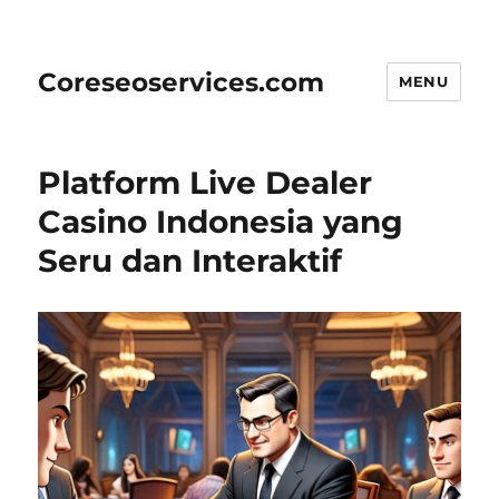
Coreseoservices.com
MENU
Platform Live Dealer
Casino Indonesia yang
Seru dan Interaktif