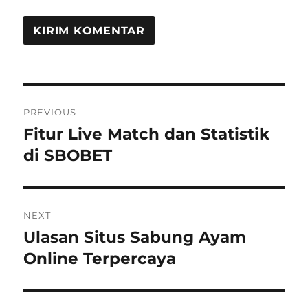
Navigasi
PREVIOUS
pos
Fitur Live Match dan Statistik
Previous
post:
di SBOBET
NEXT
Ulasan Situs Sabung Ayam
Next
post:
Online Terpercaya