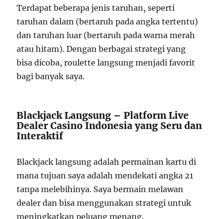
Terdapat beberapa jenis taruhan, seperti
taruhan dalam (bertaruh pada angka tertentu)
dan taruhan luar (bertaruh pada warna merah
atau hitam). Dengan berbagai strategi yang
bisa dicoba, roulette langsung menjadi favorit
bagi banyak saya.
Blackjack Langsung – Platform Live
Dealer Casino Indonesia yang Seru dan
Interaktif
Blackjack langsung adalah permainan kartu di
mana tujuan saya adalah mendekati angka 21
tanpa melebihinya. Saya bermain melawan
dealer dan bisa menggunakan strategi untuk
meningkatkan peluang menang.