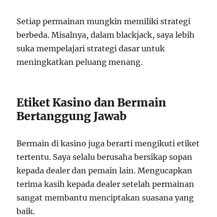
Setiap permainan mungkin memiliki strategi
berbeda. Misalnya, dalam blackjack, saya lebih
suka mempelajari strategi dasar untuk
meningkatkan peluang menang.
Etiket Kasino dan Bermain
Bertanggung Jawab
Bermain di kasino juga berarti mengikuti etiket
tertentu. Saya selalu berusaha bersikap sopan
kepada dealer dan pemain lain. Mengucapkan
terima kasih kepada dealer setelah permainan
sangat membantu menciptakan suasana yang
baik.