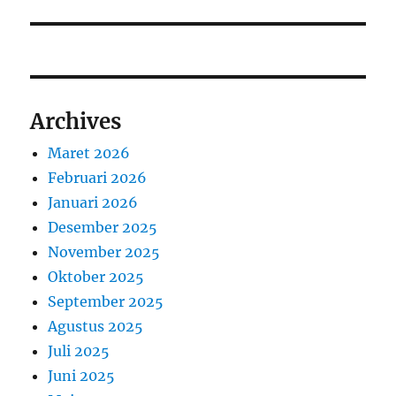
Archives
Maret 2026
Februari 2026
Januari 2026
Desember 2025
November 2025
Oktober 2025
September 2025
Agustus 2025
Juli 2025
Juni 2025