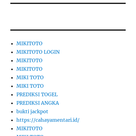
MIKITOTO
MIKITOTO LOGIN
MIKITOTO
MIKITOTO
MIKI TOTO
MIKI TOTO
PREDIKSI TOGEL
PREDIKSI ANGKA
bukti jackpot
https://cahayamentari.id/
MIKITOTO