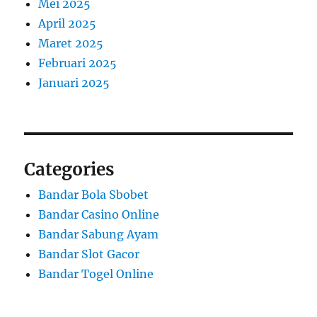
Mei 2025
April 2025
Maret 2025
Februari 2025
Januari 2025
Categories
Bandar Bola Sbobet
Bandar Casino Online
Bandar Sabung Ayam
Bandar Slot Gacor
Bandar Togel Online