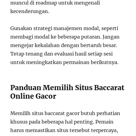
muncul di roadmap untuk mengenali
kecenderungan.
Gunakan strategi manajemen modal, seperti
membagi modal ke beberapa putaran. Jangan
mengejar kekalahan dengan bertaruh besar.
Tetap tenang dan evaluasi hasil setiap sesi
untuk meningkatkan permainan berikutnya.
Panduan Memilih Situs Baccarat
Online Gacor
Memilih situs baccarat gacor butuh perhatian
khusus pada beberapa hal penting. Pemain
harus memastikan situs tersebut terpercaya,