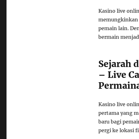
Kasino live onli
memungkinkan pe
pemain lain. D
bermain menjadi
Sejarah 
– Live C
Permaina
Kasino live onl
pertama yang m
baru bagi pemai
pergi ke lokasi fi