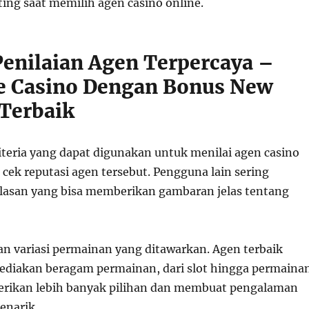
ing saat memilih agen casino online.
 Penilaian Agen Terpercaya –
e Casino Dengan Bonus New
Terbaik
iteria yang dapat digunakan untuk menilai agen casino
 cek reputasi agen tersebut. Pengguna lain sering
asan yang bisa memberikan gambaran jelas tentang
an variasi permainan yang ditawarkan. Agen terbaik
iakan beragam permainan, dari slot hingga permaina
erikan lebih banyak pilihan dan membuat pengalaman
enarik.