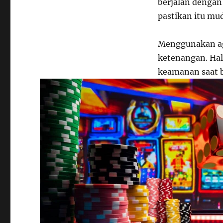
berjalan dengan 
pastikan itu mu
Menggunakan age
ketenangan. Hal
keamanan saat 