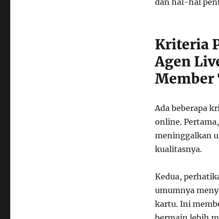
dan hal-hal pent
Kriteria
Agen Liv
Member 
Ada beberapa kr
online. Pertama,
meninggalkan ul
kualitasnya.
Kedua, perhatik
umumnya menyed
kartu. Ini memb
bermain lebih m