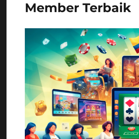
Member Terbaik