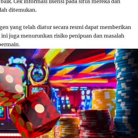
baik. Cek informasi lisensi pada situs mereka dan
dah ditemukan.
n yang telah diatur secara resmi dapat memberikan
 ini juga menurunkan risiko penipuan dan masalah
bermain.