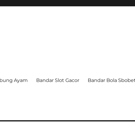
abung Ayam
Bandar Slot Gacor
Bandar Bola Sbobe