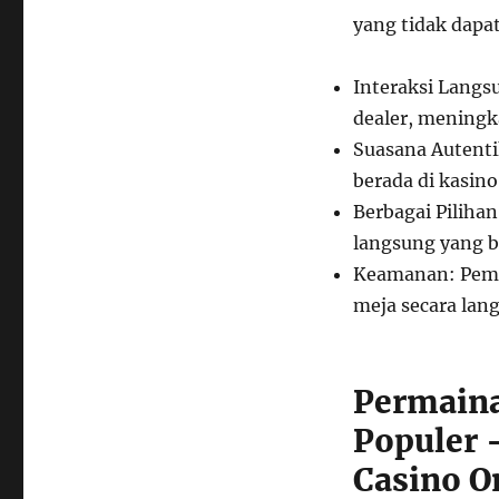
yang tidak dapat
Interaksi Langs
dealer, meningk
Suasana Autenti
berada di kasin
Berbagai Piliha
langsung yang b
Keamanan: Pemai
meja secara lan
Permaina
Populer 
Casino O