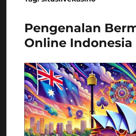
Pengenalan Berm
Online Indonesia