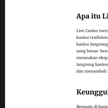
Apa itu L
Live Casino me
kasino tradisio
kasino langsung,
yang benar-benar
merasakan ekspl
langsung kasino
dan menambah ke
Keunggul
Bermain di kas