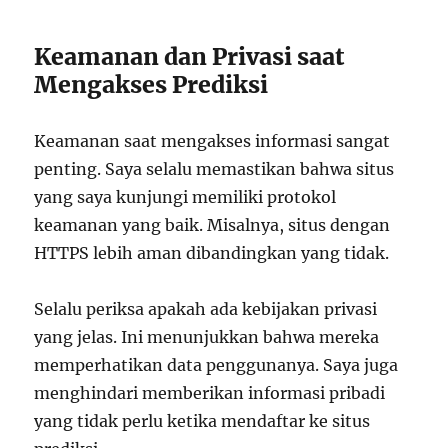
Keamanan dan Privasi saat
Mengakses Prediksi
Keamanan saat mengakses informasi sangat
penting. Saya selalu memastikan bahwa situs
yang saya kunjungi memiliki protokol
keamanan yang baik. Misalnya, situs dengan
HTTPS lebih aman dibandingkan yang tidak.
Selalu periksa apakah ada kebijakan privasi
yang jelas. Ini menunjukkan bahwa mereka
memperhatikan data penggunanya. Saya juga
menghindari memberikan informasi pribadi
yang tidak perlu ketika mendaftar ke situs