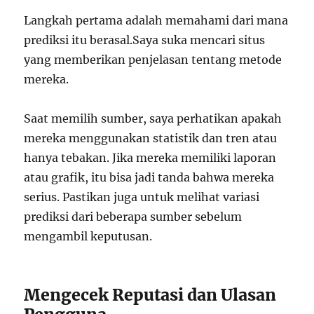
Langkah pertama adalah memahami dari mana
prediksi itu berasal.Saya suka mencari situs
yang memberikan penjelasan tentang metode
mereka.
Saat memilih sumber, saya perhatikan apakah
mereka menggunakan statistik dan tren atau
hanya tebakan. Jika mereka memiliki laporan
atau grafik, itu bisa jadi tanda bahwa mereka
serius. Pastikan juga untuk melihat variasi
prediksi dari beberapa sumber sebelum
mengambil keputusan.
Mengecek Reputasi dan Ulasan