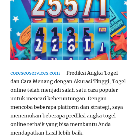
coreseoservices.com
– Prediksi Angka Togel
dan Cara Menang dengan Akurasi Tinggi, Togel
online telah menjadi salah satu cara populer
untuk mencari keberuntungan. Dengan
mencoba beberapa platform dan strategi, saya
menemukan beberapa prediksi angka togel
online terbaik yang bisa membantu Anda
mendapatkan hasil lebih baik.