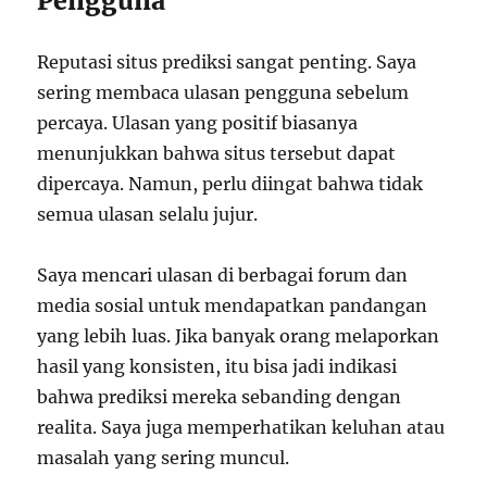
Pengguna
Reputasi situs prediksi sangat penting. Saya
sering membaca ulasan pengguna sebelum
percaya. Ulasan yang positif biasanya
menunjukkan bahwa situs tersebut dapat
dipercaya. Namun, perlu diingat bahwa tidak
semua ulasan selalu jujur.
Saya mencari ulasan di berbagai forum dan
media sosial untuk mendapatkan pandangan
yang lebih luas. Jika banyak orang melaporkan
hasil yang konsisten, itu bisa jadi indikasi
bahwa prediksi mereka sebanding dengan
realita. Saya juga memperhatikan keluhan atau
masalah yang sering muncul.