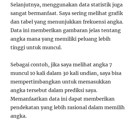
Selanjutnya, menggunakan data statistik juga
sangat bermanfaat. Saya sering melihat grafik
dan tabel yang menunjukkan frekuensi angka.
Data ini memberikan gambaran jelas tentang
angka mana yang memiliki peluang lebih
tinggi untuk muncul.
Sebagai contoh, jika saya melihat angka 7
muncul 10 kali dalam 30 kali undian, saya bisa
mempertimbangkan untuk memasukkan
angka tersebut dalam prediksi saya.
Memanfaatkan data ini dapat memberikan
pendekatan yang lebih rasional dalam memilih
angka.