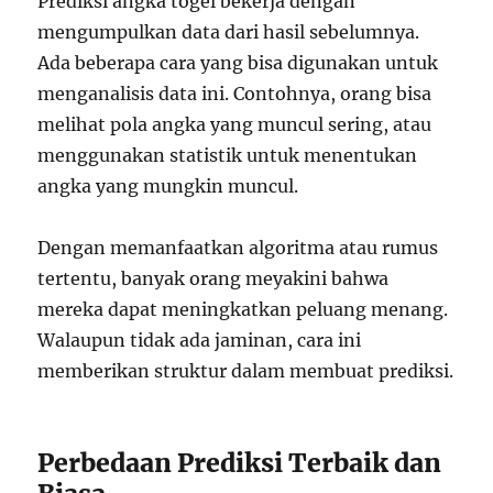
Prediksi angka togel bekerja dengan
mengumpulkan data dari hasil sebelumnya.
Ada beberapa cara yang bisa digunakan untuk
menganalisis data ini. Contohnya, orang bisa
melihat pola angka yang muncul sering, atau
menggunakan statistik untuk menentukan
angka yang mungkin muncul.
Dengan memanfaatkan algoritma atau rumus
tertentu, banyak orang meyakini bahwa
mereka dapat meningkatkan peluang menang.
Walaupun tidak ada jaminan, cara ini
memberikan struktur dalam membuat prediksi.
Perbedaan Prediksi Terbaik dan