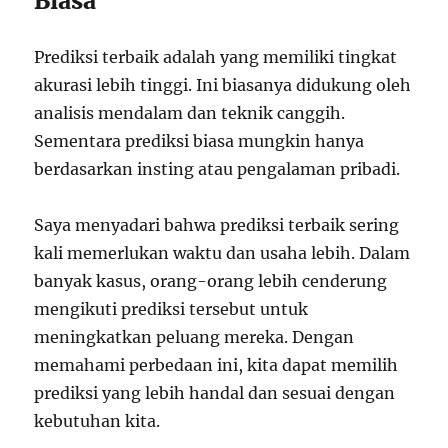
Biasa
Prediksi terbaik adalah yang memiliki tingkat
akurasi lebih tinggi. Ini biasanya didukung oleh
analisis mendalam dan teknik canggih.
Sementara prediksi biasa mungkin hanya
berdasarkan insting atau pengalaman pribadi.
Saya menyadari bahwa prediksi terbaik sering
kali memerlukan waktu dan usaha lebih. Dalam
banyak kasus, orang-orang lebih cenderung
mengikuti prediksi tersebut untuk
meningkatkan peluang mereka. Dengan
memahami perbedaan ini, kita dapat memilih
prediksi yang lebih handal dan sesuai dengan
kebutuhan kita.