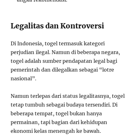
Legalitas dan Kontroversi
Di Indonesia, togel termasuk kategori
perjudian ilegal. Namun di beberapa negara,
togel adalah sumber pendapatan legal bagi
pemerintah dan dilegalkan sebagai “lotre
nasional”.
Namun terlepas dari status legalitasnya, togel
tetap tumbuh sebagai budaya tersendiri. Di
beberapa tempat, togel bukan hanya
permainan, tapi bagian dari kehidupan
ekonomi kelas menengah ke bawah.