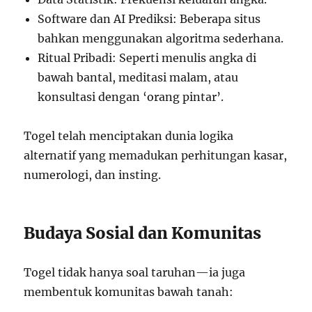
Software dan AI Prediksi: Beberapa situs
bahkan menggunakan algoritma sederhana.
Ritual Pribadi: Seperti menulis angka di
bawah bantal, meditasi malam, atau
konsultasi dengan ‘orang pintar’.
Togel telah menciptakan dunia logika
alternatif yang memadukan perhitungan kasar,
numerologi, dan insting.
Budaya Sosial dan Komunitas
Togel tidak hanya soal taruhan—ia juga
membentuk komunitas bawah tanah: