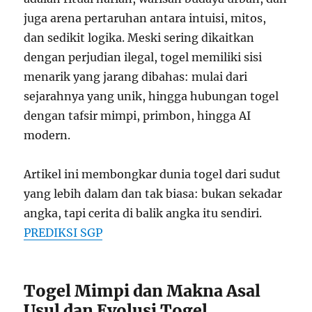
juga arena pertaruhan antara intuisi, mitos,
dan sedikit logika. Meski sering dikaitkan
dengan perjudian ilegal, togel memiliki sisi
menarik yang jarang dibahas: mulai dari
sejarahnya yang unik, hingga hubungan togel
dengan tafsir mimpi, primbon, hingga AI
modern.
Artikel ini membongkar dunia togel dari sudut
yang lebih dalam dan tak biasa: bukan sekadar
angka, tapi cerita di balik angka itu sendiri.
PREDIKSI SGP
Togel Mimpi dan Makna Asal
Usul dan Evolusi Togel