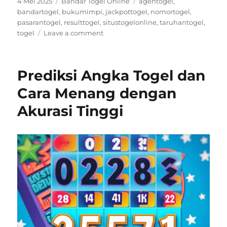
Posted
Categories
Tags
4 Mei 2025
Bandar Togel Online
agentogel
,
on
bandartogel
,
bukumimpi
,
jackpottogel
,
nomortogel
,
pasarantogel
,
resulttogel
,
situstogelonline
,
taruhantogel
,
on
togel
Leave a comment
Makna
Dari
Sebuah
Prediksi Angka Togel dan
Mimpi
Togel
Cara Menang dengan
Online
Akurasi Tinggi